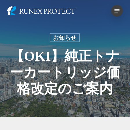
Skip
Menu
to
main
content
お知らせ
【OKI】純正トナ
ーカートリッジ価
格改定のご案内