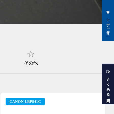
トナー注文
その他
よくある質問
CANON LBP841C