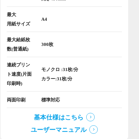
最大
A4
用紙サイズ
最大給紙枚
300枚
数(普通紙)
連続プリン
モノクロ :31枚/分
ト速度(片面
カラー:31枚/分
印刷時)
両面印刷
標準対応
基本仕様はこちら
ユーザーマニュアル