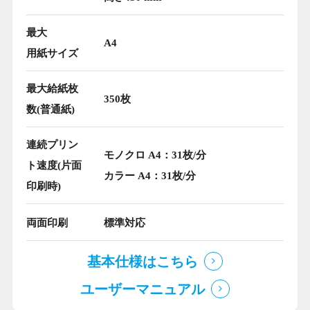
最大
A4
用紙サイズ
最大給紙枚
350枚
数(普通紙)
連続プリン
モノクロ A4：31枚/分
ト速度(片面
カラー A4：31枚/分
印刷時)
両面印刷
標準対応
基本仕様はこちら
ユーザーマニュアル