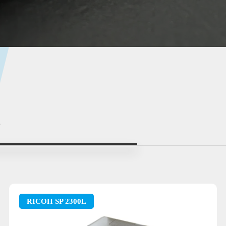
ー
RICOH SP 2300L