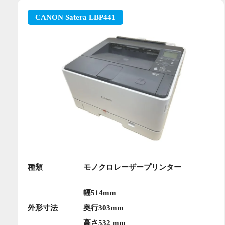
CANON Satera LBP441
種類
モノクロレーザープリンター
幅514mm
外形寸法
奥行303mm
高さ532 mm