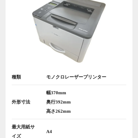
種類
モノクロレーザープリンター
幅370mm
外形寸法
奥行392mm
高さ262mm
最大用紙サ
A4
イズ