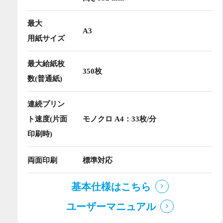
最大
A3
用紙サイズ
最大給紙枚
350枚
数(普通紙)
連続プリン
ト速度(片面
モノクロ A4：33枚/分
印刷時)
両面印刷
標準対応
基本仕様はこちら
ユーザーマニュアル