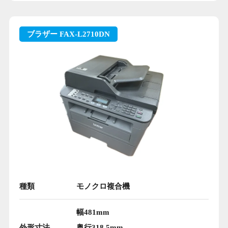
ブラザー FAX-L2710DN
種類
モノクロ複合機
幅481mm
外形寸法
奥行318.5mm