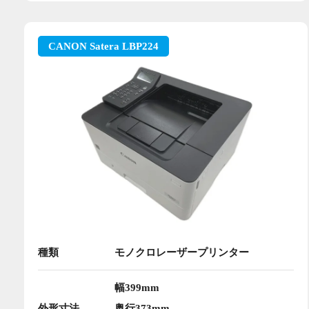
CANON Satera LBP224
種類
モノクロレーザープリンター
幅399mm
外形寸法
奥行373mm