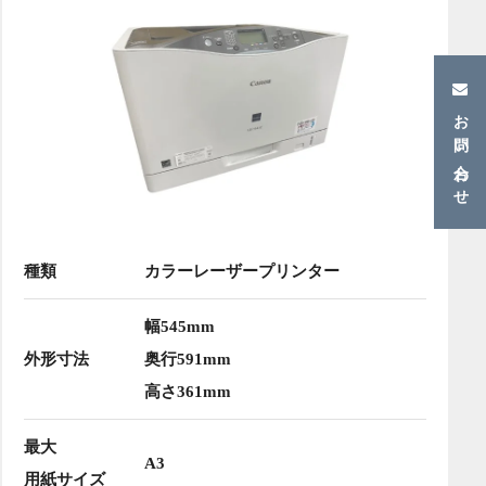
お問い合わせ
種類
カラーレーザープリンター
幅545mm
外形寸法
奥行591mm
高さ361mm
最大
A3
用紙サイズ