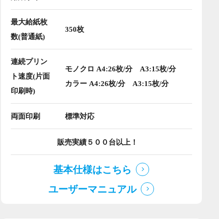
最大給紙枚
350枚
数(普通紙)
連続プリン
モノクロ A4:26枚/分 A3:15枚/分
ト速度(片面
カラー A4:26枚/分 A3:15枚/分
印刷時)
両面印刷
標準対応
販売実績５００台以上！
基本仕様はこちら
ユーザーマニュアル