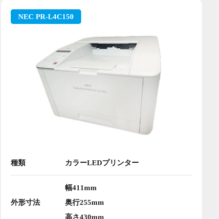
NEC PR-L4C150
種類
カラーLEDプリンター
幅411mm
外形寸法
奥行255mm
高さ430mm