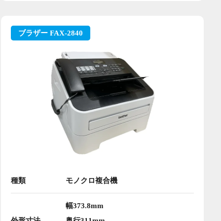
ブラザー FAX-2840
種類
モノクロ複合機
幅373.8mm
外形寸法
奥行311mm