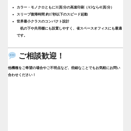
カラー・モノクロともに31頁/分
の高速印刷（A5なら41頁/分）
スリープ復帰時間 約17秒以下
のスピード起動
世界最小クラスのコンパクト設計
机の下や共用棚にも設置しやすく、省スペースオフィスにも最適
です。
ご相談歓迎！
他機種をご希望の場合やご不明点など、些細なことでもお気軽にお問い
合わせください！