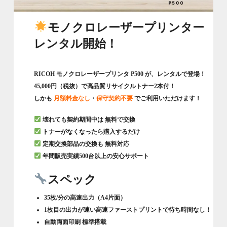
モノクロレーザープリンター
レンタル開始！
RICOH モノクロレーザープリンタ
P500
が、レンタルで登場！
45,000円（税抜）で高品質リサイクルトナー2本付！
しかも
月額料金なし
・
保守契約不要
でご利用いただけます！
壊れても契約期間中は
無料で交換
トナーがなくなったら購入するだけ
定期交換部品の交換も
無料対応
年間販売実績500台以上の安心サポート
スペック
35枚/分の高速出力
（A4片面）
1枚目の出力が速い高速ファーストプリントで待ち時間なし！
自動両面印刷 標準搭載