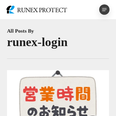
Skip
Menu
to
main
content
All Posts By
runex-login