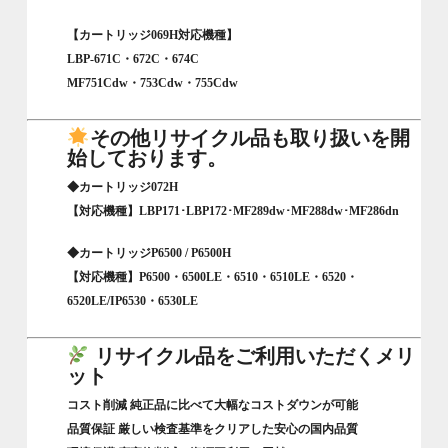
【カートリッジ069H対応機種】
LBP-671C・672C・674C
MF751Cdw・753Cdw・755Cdw
その他リサイクル品も取り扱いを開
始しております。
◆カートリッジ072H
【対応機種】LBP171･LBP172･MF289dw･MF288dw･MF286dn
◆カートリッジP6500 / P6500H
【対応機種】P6500・6500LE・6510・6510LE・6520・
6520LE/IP6530・6530LE
リサイクル品をご利用いただくメリ
ット
コスト削減 純正品に比べて大幅なコストダウンが可能
品質保証 厳しい検査基準をクリアした安心の国内品質